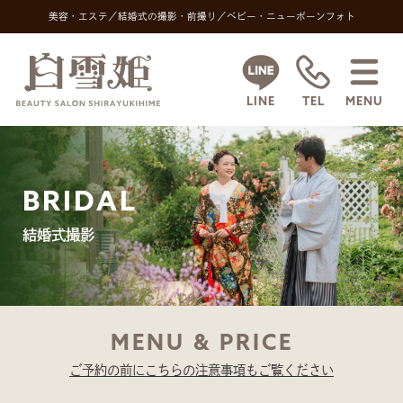
美容・エステ／結婚式の
撮影・前撮り／ベビー・ニューボーンフォト
LINE
TEL
MENU
BRIDAL
結婚式撮影
MENU & PRICE
ご予約の前にこちらの注意事項もご覧ください