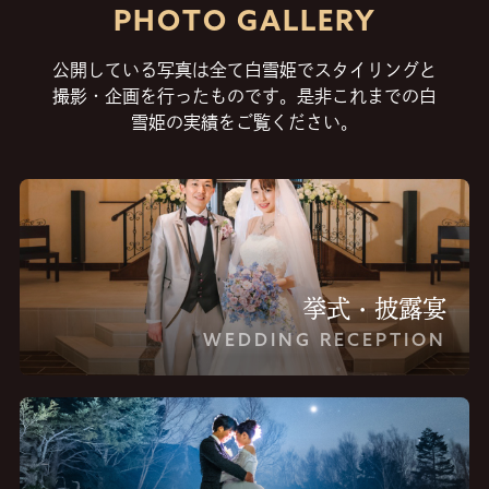
PHOTO GALLERY
BEAUTY
ESTHE
美容室
エステ
公開している写真は全て白雪姫でスタイリングと
撮影・企画を行ったものです。
是非これまでの白
BRIDAL
PHOTO
雪姫の実績をご覧ください。
結婚式撮影
写真撮影
NAIL
DRESS
ネイル
貸衣装
DESIGN
BLOG
挙式・披露宴
デザイン・装飾
ブログ
WEDDING RECEPTION
サロン紹介
営業カレンダー